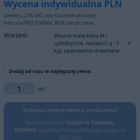
Wycena indywidualna
PLN
zawiera 23% VAT, bez kosztów dostawy
Faktura PRO FORMA, BLIK lub przelew
Wariant:
Wzorce masy klasy M1,
keyboard_arrow_down
cylindryczne, zestaw (1 g - 5
kg), opakowanie drewniane
Dodaj od razu w najlepszej cenie:
szt.
Kupujesz bezpośrednio u producenta!
Wysyłka prosto z
fabryki w Radomiu.
RADWAG
to polska firma produkująca wagi od
1984 roku.