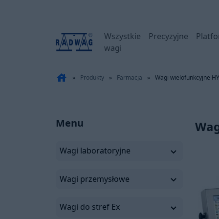
Wszystkie
Precyzyjne
Platf
wagi
house
»
Produkty
»
Farmacja
»
Wagi wielofunkcyjne H
Menu
Wag
Wagi laboratoryjne
Wagi przemysłowe
Wagi do stref Ex