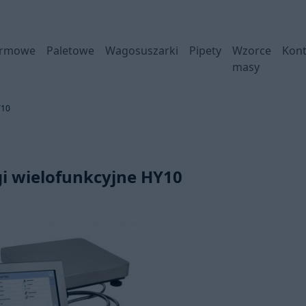
ormowe
Paletowe
Wagosuszarki
Pipety
Wzorce
Kont
masy
Y10
i wielofunkcyjne HY10