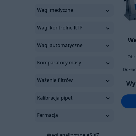
Wagi medyczne
Wagi kontrolne KTP
Wa
Wagi automatyczne
Obc
Komparatory masy
Dokład
Ważenie filtrów
Wy
Kalibracja pipet
Farmacja
Wagi analityczne AS X7