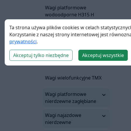
Wagi platformowe
wodoodporne H315 H
Ta strona używa plików cookies w celach statystycznyc
Wagi platformowe wodo i
Korzystanie z naszej strony internetowej jest równoz
kwasoodporne H315 HR
prywatności
.
Akceptuj tylko niezbędne
Akceptuj wszystkie
Wagi wielofunkcyjne HY10
Wagi wielofunkcyjne TMX
Wagi platformowe
nierdzewne zagłębiane
Wagi najazdowe
nierdzewne