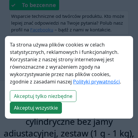
✓ To bezcenne
Wsparcie techniczne od twórców produktu. Kto może
lepiej znać odpowiedzi na Twoje pytania? Polub nasz
profil na
Facebooku
– bądź z nami w kontakcie.
✓ Ważna sprawa
Ta strona używa plików cookies w celach
statystycznych, reklamowych i funkcjonalnych.
Kupujesz polski produkt. Przyczyniasz się do
Korzystanie z naszej strony internetowej jest
tworzenia nowych miejsc pracy.
równoznaczne z wyrażeniem zgody na
wykorzystywanie przez nas plików cookies,
zgodnie z zasadami naszej
Polityki prywatności
.
Akceptuj tylko niezbędne
Wzorce masy klasy F1,
Akceptuj wszystkie
cylindryczne bez jamy
adiustacyjnej, zestaw (1 g - 1 kg),