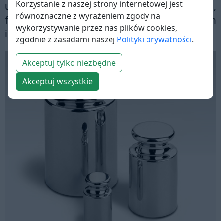
Korzystanie z naszej strony internetowej jest
używanych w laboratoriach metrologicznych,
równoznaczne z wyrażeniem zgody na
farmaceutycznych, chemicznych oraz innych
wykorzystywanie przez nas plików cookies,
instytucjach badawczych i przemysłowych.
zgodnie z zasadami naszej
Polityki prywatności
.
Akceptuj tylko niezbędne
Akceptuj wszystkie