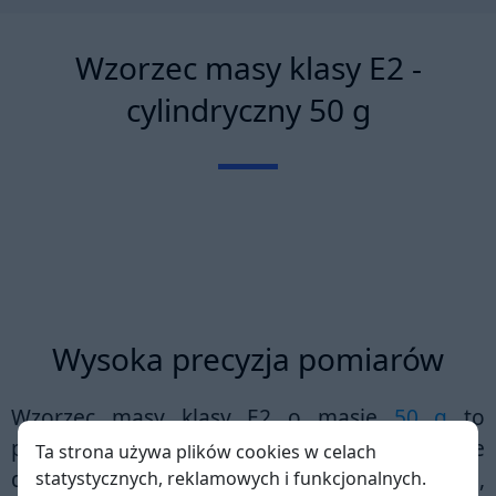
Wzorzec masy klasy E2 -
cylindryczny 50 g
Wysoka precyzja pomiarów
Wzorzec masy klasy E2
o masie
50 g
to
precyzyjne narzędzie metrologiczne, idealne
Ta strona używa plików cookies w celach
do kalibracji wag o wysokiej precyzji,
statystycznych, reklamowych i funkcjonalnych.