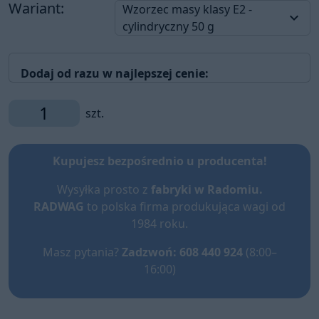
Wariant:
Wzorzec masy klasy E2 -
keyboard_arrow_down
cylindryczny 50 g
Dodaj od razu w najlepszej cenie:
szt.
Kupujesz bezpośrednio u producenta!
Wysyłka prosto z
fabryki w Radomiu.
RADWAG
to polska firma produkująca wagi od
1984 roku.
Masz pytania?
Zadzwoń: 608 440 924
(8:00–
16:00)