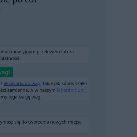
y
apłać tradycyjnym przelewem lub za
płatności.
wagi
sz
akcesoria do wag
, takie jak kable, szalki
części zamienne. A w naszym
laboratorium
my legalizację wag.
zyniasz się do tworzenia nowych miejsc