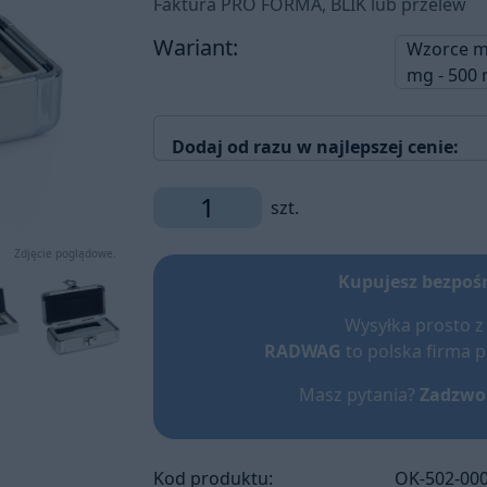
Faktura PRO FORMA, BLIK lub przelew
Wariant:
Wzorce ma
mg - 500 
Dodaj od razu w najlepszej cenie:
szt.
Zdjęcie poglądowe.
Kupujesz bezpoś
Wysyłka prosto 
RADWAG
to polska firma 
Masz pytania?
Zadzwoń
Kod produktu:
OK-502-00