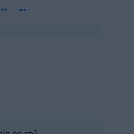
uktu - otwórz
ale po co?