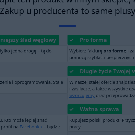
Zakup u producenta to same plus
niejszy ślad węglowy
✓ Pro forma
ylko jedną drogę – tę do
Wybierz fakturę
pro formę
i z
pomocą szybkich bezpiecznych 
✓ Długie życie Twojej 
zenia i oprogramowania. Stale
W naszej stałej ofercie znajdzie
i zasilacze, a także wszystkie 
wzorcujemy
oraz przeprowadza
✓ Ważna sprawa
. Kto może lepiej znać
Kupujesz polski produkt. Przyc
profil na
Facebooku
– bądź z
pracy.