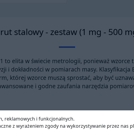
rut stalowy - zestaw (1 mg - 500 m
E1
to elita w świecie metrologii, ponieważ wzorce t
ji i dokładności w pomiarach masy. Klasyfikacja E
rm, której wzorce muszą sprostać, aby być uzna
awansowane i godne zaufania narzędzia pomiaro
h, reklamowych i funkcjonalnych.
lasa E1?
naczne z wyrażeniem zgody na wykorzystywanie przez nas p