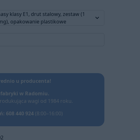
sy klasy E1, drut stalowy, zestaw (1
keyboard_arrow_down
mg), opakowanie plastikowe
rednio u producenta!
z
fabryki w Radomiu.
produkująca wagi od 1984 roku.
: 608 440 924
(8:00–16:00)
02