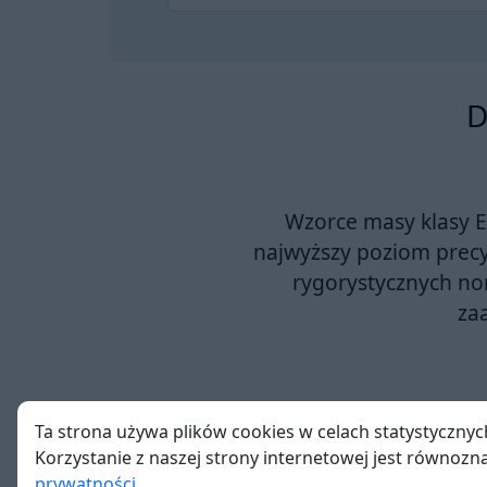
D
Wzorce masy klasy 
najwyższy poziom precyz
rygorystycznych no
za
Ta strona używa plików cookies w celach statystycznyc
Czym charakteryzuje się k
Korzystanie z naszej strony internetowej jest równoz
prywatności
.