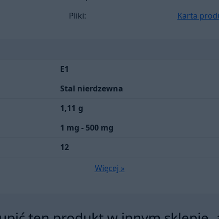
Pliki:
Karta prod
E1
Stal nierdzewna
1,11
g
1 mg - 500 mg
12
Więcej »
pić ten produkt w innym sklepie, 