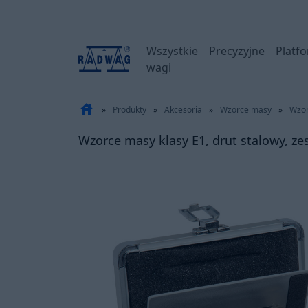
Wszystkie
Precyzyjne
Platf
wagi
house
»
Produkty
»
Akcesoria
»
Wzorce masy
»
Wzor
Wzorce masy klasy E1, drut stalowy, z