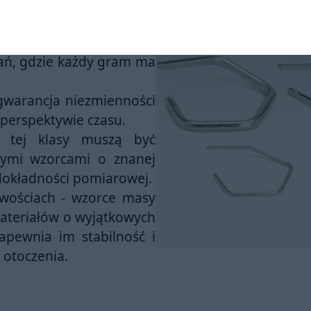
czalne odchylenie od
e, co sprawia, że wzorce
wań, gdzie każdy gram ma
gwarancja niezmienności
perspektywie czasu.
 tej klasy muszą być
nymi wzorcami o znanej
dokładności pomiarowej.
iwościach
- wzorce masy
materiałów o wyjątkowych
zapewnia im stabilność i
otoczenia.