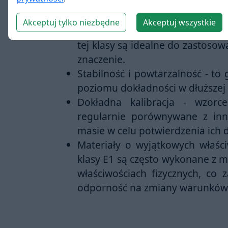
Największa precyzja
- dopusz
Akceptuj tylko niezbędne
Akceptuj wszystkie
rzeczywistej masy jest minimaln
tej klasy są idealne do zastoso
znaczenie.
Stabilność i powtarzalność
- to 
poziomu dokładności w dłuższej 
Dokładna kalibracja
- wzorce
regularnie porównywane z in
masie w celu potwierdzenia ich 
Materiały o wyjątkowych właśc
klasy E1 są często wykonane z 
właściwościach fizycznych, co 
odporność na zmiany warunków 