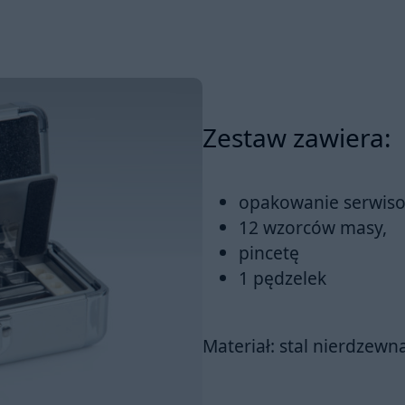
Zestaw zawiera:
opakowanie serwis
12 wzorców masy,
pincetę
1 pędzelek
Materiał: stal nierdzewn