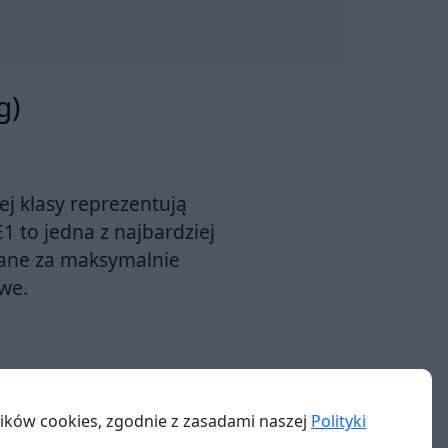
g)
ej klasy reprezentują
1 to jedna z najbardziej
wane za maksymalnie
we.
lików cookies, zgodnie z zasadami naszej
Polityki