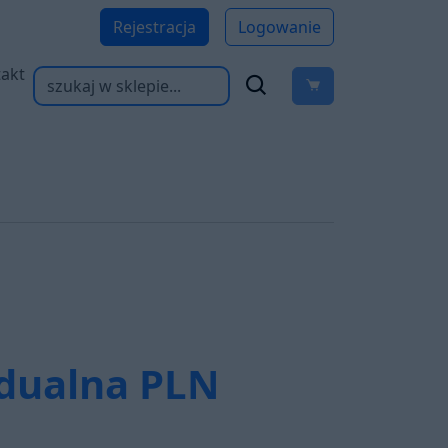
Rejestracja
Logowanie
akt
dualna
PLN