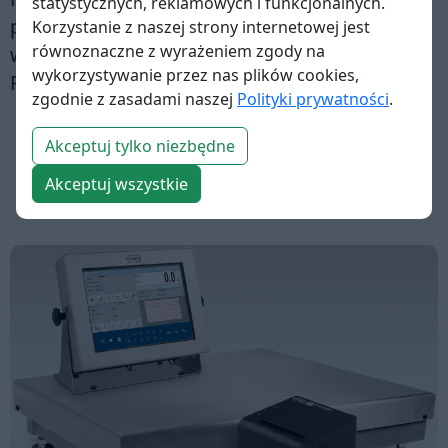
statystycznych, reklamowych i funkcjonalnych.
pracować w obszarach zagrożonych
Korzystanie z naszej strony internetowej jest
równoznaczne z wyrażeniem zgody na
wybuchem, musisz zaopatrzyć się w terminal
wykorzystywanie przez nas plików cookies,
PUE HX5.EX
.
zgodnie z zasadami naszej
Polityki prywatności
.
Akceptuj tylko niezbędne
Akceptuj wszystkie