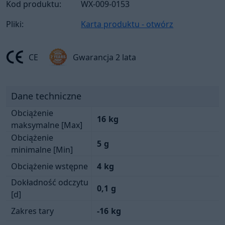
Kod produktu:
WX-009-0153
Pliki:
Karta produktu - otwórz
CE
Gwarancja 2 lata
Dane techniczne
Obciążenie
16
kg
maksymalne [Max]
Obciążenie
5
g
minimalne [Min]
Obciążenie wstępne
4
kg
Dokładność odczytu
0,1
g
[d]
Zakres tary
-16
kg