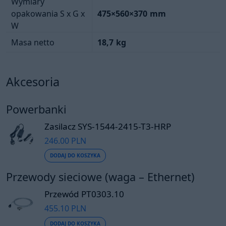
Wymiary
opakowania S x G x
475×560×370
mm
W
Masa netto
18,7
kg
Akcesoria
Powerbanki
Zasilacz SYS-1544-2415-T3-HRP
246.00 PLN
DODAJ DO KOSZYKA
Przewody sieciowe (waga – Ethernet)
Przewód PT0303.10
455.10 PLN
DODAJ DO KOSZYKA