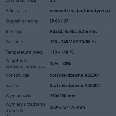
Czas stabilizacji
2
s
Adiustacja
wewnętrzna (automatyczna)
Stopień ochrony
IP 66 / 67
Interfejs
RS232, RS485, Ethernet
Zasilanie
100 – 240 V AC 50/60 Hz
Temperatura pracy
+10 – +40
°C
Wilgotność
15% – 80%
względna powietrza
Konstrukcja
Stal nierdzewna AISI304
Szalka
Stal nierdzewna AISI304
Wymiar szalki
360×280
mm
Wymiary urządzenia
360×313×170
mm
S x G x W