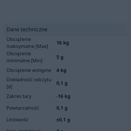
Dane techniczne
Obciążenie
16
kg
maksymalne [Max]
Obciążenie
5
g
minimalne [Min]
Obciążenie wstępne
4
kg
Dokładność odczytu
0,1
g
[d]
Zakres tary
-16
kg
Powtarzalność
0,1
g
Liniowość
±0,1
g