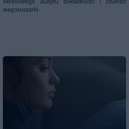
okresowego audytu dokładności i czułości
wagosuszarki.