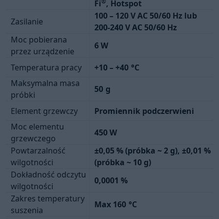
®
Fi
, Hotspot
100 – 120 V AC 50/60 Hz lub
Zasilanie
200-240 V AC 50/60 Hz
Moc pobierana
6 W
przez urządzenie
Temperatura pracy
+10 – +40
°C
Maksymalna masa
50
g
próbki
Element grzewczy
Promiennik podczerwieni
Moc elementu
450 W
grzewczego
Powtarzalność
±0,05 % (próbka ~ 2 g), ±0,01 %
wilgotności
(próbka ~ 10 g)
Dokładność odczytu
0,0001 %
wilgotności
Zakres temperatury
Max 160
°C
suszenia