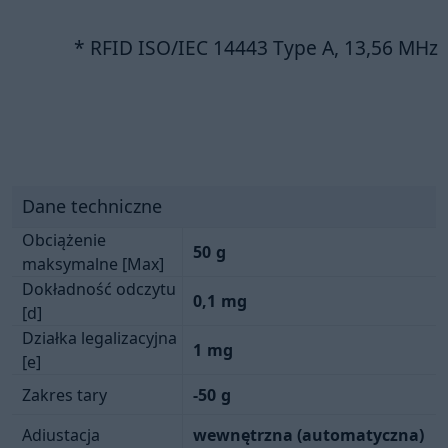
* RFID ISO/IEC 14443 Type A, 13,56 MHz
Dane techniczne
Obciążenie
50
g
maksymalne [Max]
Dokładność odczytu
0,1
mg
[d]
Działka legalizacyjna
1
mg
[e]
Zakres tary
-50
g
Adiustacja
wewnętrzna (automatyczna)