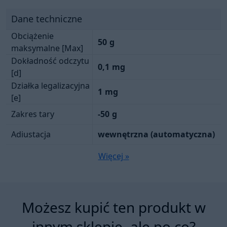
Dane techniczne
Obciążenie
50
g
maksymalne [Max]
Dokładność odczytu
0,1
mg
[d]
Działka legalizacyjna
1
mg
[e]
Zakres tary
-50
g
Adiustacja
wewnętrzna (automatyczna)
Więcej »
Możesz kupić ten produkt w
innym sklepie, ale po co?