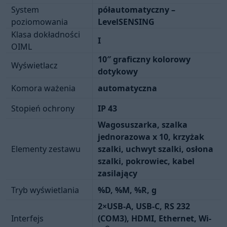
System
półautomatyczny –
poziomowania
LevelSENSING
Klasa dokładności
I
OIML
10″ graficzny kolorowy
Wyświetlacz
dotykowy
Komora ważenia
automatyczna
Stopień ochrony
IP 43
Wagosuszarka, szalka
jednorazowa x 10, krzyżak
Elementy zestawu
szalki, uchwyt szalki, osłona
szalki, pokrowiec, kabel
zasilający
Tryb wyświetlania
%D, %M, %R, g
2×USB-A, USB-C, RS 232
Interfejs
(COM3), HDMI, Ethernet, Wi-