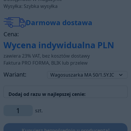
Wysyłka: Szybka wysyłka
Darmowa dostawa
Cena:
Wycena indywidualna
PLN
zawiera 23% VAT, bez kosztów dostawy
Faktura PRO FORMA, BLIK lub przelew
Wariant:
keyboard_arrow_down
Wagosuszarka MA 50/1.5Y.IC
Dodaj od razu w najlepszej cenie:
szt.
Kupujesz bezpośrednio u producenta!